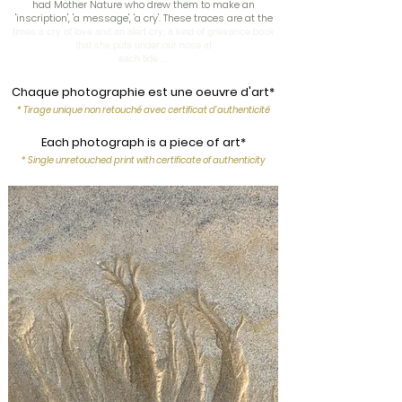
had Mother Nature who drew them to make an
'inscription', 'a message', 'a cry'. These traces are at the
times a cry of love and an alert cry; a kind of grievance book
that she puts under our nose at
each tide ...
Chaque photographie est une oeuvre d'art*
* Tirage unique non retouché avec certificat d'authenticité
Each photograph is a piece of art*
* Single unretouched print with certificate of authenticity​