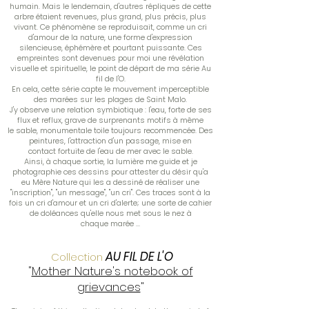
humain. Mais le lendemain, d'autres répliques de cette
arbre étaient revenues, plus grand, plus précis, plus
vivant. Ce phénomène se reproduisait, comme un cri
d'amour de la nature, une forme d'expression
silencieuse, éphémère et pourtant puissante. Ces
empreintes sont devenues pour moi une révélation
visuelle et spirituelle, le point de départ de ma série Au
fil de l'O.
En cela, cette série capte le mouvement imperceptible
des marées sur les plages de Saint Malo.
J'y observe une relation symbiotique : l'eau, forte de ses
flux et reflux, grave de surprenants motifs à même
le sable, monumentale toile toujours recommencée. Des
peintures, l'attraction d'un passage, mise en
contact fortuite de l'eau de mer avec le sable.
Ainsi, à chaque sortie, la lumière me guide et je
photographie ces dessins pour attester du désir qu'a
eu Mère Nature qui les a dessiné de réaliser une
"inscription", "un message", "un cri". Ces traces sont à la
fois un cri d'amour et un cri d'alerte; une sorte de cahier
de doléances qu'elle nous met sous le nez à
chaque marée ...
AU FIL DE L'O
Collection
"
Mother Nature's notebook of
grievances
"