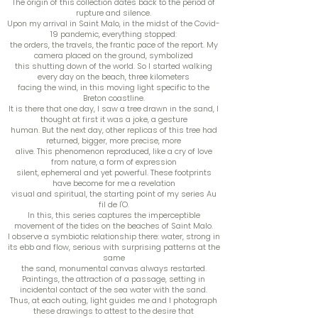
The origin of this collection dates back to the period of
rupture and silence.
Upon my arrival in Saint Malo, in the midst of the Covid-
19 pandemic, everything stopped:
the orders, the travels, the frantic pace of the report. My
camera placed on the ground, symbolized
this shutting down of the world. So I started walking
every day on the beach, three kilometers
facing the wind, in this moving light specific to the
Breton coastline.
It is there that one day, I saw a tree drawn in the sand, I
thought at first it was a joke, a gesture
human. But the next day, other replicas of this tree had
returned, bigger, more precise, more
alive. This phenomenon reproduced, like a cry of love
from nature, a form of expression
silent, ephemeral and yet powerful. These footprints
have become for me a revelation
visual and spiritual, the starting point of my series Au
fil de l'O.
In this, this series captures the imperceptible
movement of the tides on the beaches of Saint Malo.
I observe a symbiotic relationship there: water, strong in
its ebb and flow, serious with surprising patterns at the
same
the sand, monumental canvas always restarted.
Paintings, the attraction of a passage, setting in
incidental contact of the sea water with the sand.
Thus, at each outing, light guides me and I photograph
these drawings to attest to the desire that