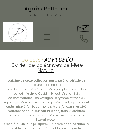
Agnès Pelletier
Photographe Témoin
AU FIL DE L'O
Collection
"
Cahier de doléances de Mère
Nature
"
L'origine de cette collection remonte à la période de
rupture et de silence.
Lors de mon arrivée à Saint Malo, en plein coeur de la
pandémie de la Covid -19, tout s'est arrêté :
les commandes, les voyages, le rythme effréné du
reportage. Mon appareil photo posé au sol, symbolisait
cette mise à l'arrêt du monde. Alors j'ai commencé à
marcher chaque jour sur la plage, trois kilomètres
face au vent, dans cette lumière mouvante propre au
littoral breton.
C'est là qu'un jour, j'ai aperçu un arbre dessiné dans le
sable, J'ai cru d'abord à une blague, un geste