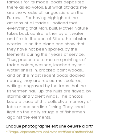
famous for its model boats deposited
there as ex-votos. But what attracts me
are the wrecks of. langoustiers on the
Furrow .... For having highlighted the
artisans of all trades, I noticed that
everything that Man. built, Mother Nature
takes back control either by air, water
and fire.. In the port of Sillon, the lobster
wrecks lie on the plane and show that
they have not been spared. by the
Elements during their years of service..
Thus, presented to me are paintings of
faded colors, washed, leached by salt
water; shells in. cracked paint woods...
and on the most recent boats docked
nearby, they are rubles. multicolored,
writings engraved by the traps that the
fishermen haul up, the hulls are flayed. by
storms and violent winds.. The photos
keep a trace of this collective memory of
lobster and sardine fishing. They. shed
light on the daily struggle of fishermen
against the elements.
Chaque photographie est une oeuvre d'art*
* Tirage unique non retouché avec certificat d'authenticité