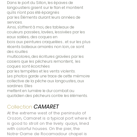
Dans le port du Sillon, les épaves de
langoustiers gisent sur le flan et montrent
qu'ils n'ont pas été épargnés
par les Éléments durant leurs années de
services.
Ainsi, s'offrent à moi, des tableaux de
couleurs passées, lavées, lessivées par les
eaux salées; des coques en
bois aux peintures craquelées... et sur les plus
récents bateaux amarrés non loin, ce sont
des rouilles
multicolores, des écritures gravées par les
casiers que les pêcheurs remontent, les
coques sont écorchées
par les tempêtes et les vents violents.
Les photos garde une trace de cette mémoire
collective de la pêche aux langoustes, aux
sardines. Elles
mettent en lumière le dur combat au
quotidien des pêcheurs contre les éléments.
CAMARET
Collection
At the extreme west of the peninsula of
Crozon, Camaret is a typical port where it
is good to stroll on the lively. quays, lined
with colorful houses. On the pier, the
Notre-Dame de Rocamadour chapel is