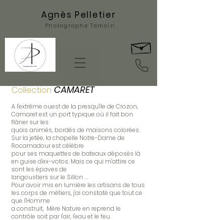
Agnès Pelletier
Photographe Témoin
CAMARET
Collection
A l'extrême ouest de la presqu'île de Crozon,
Camaret est un port typique où il fait bon
flâner sur les
quais animés, bordés de maisons colorées.
Sur la jetée, la chapelle Notre-Dame de
Rocamadour est célèbre
pour ses maquettes de bateaux déposés là
en guise d'ex-votos. Mais ce qui m'attire ce
sont les épaves de
langoustiers sur le Sillon ...
Pour avoir mis en lumière les artisans de tous
les corps de métiers, j'ai constaté que tout ce
que l'Homme
a construit, Mère Nature en reprend le
contrôle soit par l'air, l'eau et le feu.