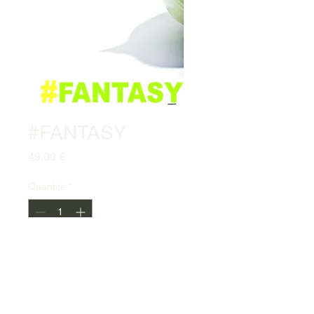
#FANTASY
Prix
49,00 €
Quantité
*
Ajouter au panier
Commander et payer