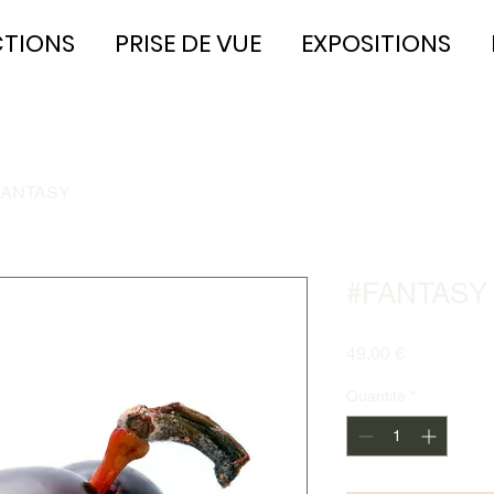
CTIONS
PRISE DE VUE
EXPOSITIONS
FANTASY
#FANTASY
Prix
49,00 €
Quantité
*