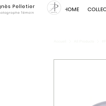
nès Pelletier
HOME
COLLE
hotographe Témoin
Accueil
All Products
#