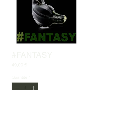
#FANTASY
Prix
49,00 €
Quantité
*
Ajouter au panier
Commander et payer