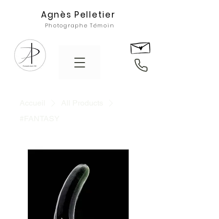
Agnès Pelletier
Photographe Témoin
Accueil
All Products
#FANTASY