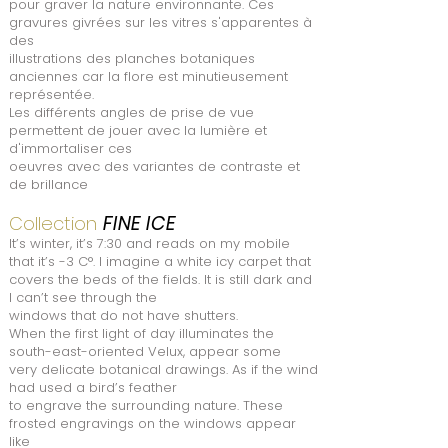
pour graver la nature environnante. Ces
gravures givrées sur les vitres s'apparentes à
des
illustrations des planches botaniques
anciennes car la flore est minutieusement
représentée.
Les différents angles de prise de vue
permettent de jouer avec la lumière et
d'immortaliser ces
oeuvres avec des variantes de contraste et
de brillance
FINE ICE
Collection
It’s winter, it’s 7:30 and reads on my mobile
that it’s -3 C°. I imagine a white icy carpet that
covers the beds of the fields. It is still dark and
I can’t see through the
windows that do not have shutters.
When the first light of day illuminates the
south-east-oriented Velux, appear some
very delicate botanical drawings. As if the wind
had used a bird’s feather
to engrave the surrounding nature. These
frosted engravings on the windows appear
like